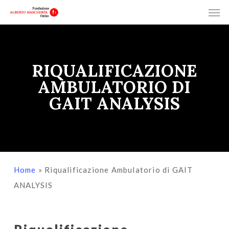
Men
Skip
Menu
to
main
content
RIQUALIFICAZIONE
AMBULATORIO DI
GAIT ANALYSIS
Home
»
Riqualificazione Ambulatorio di GAIT
ANALYSIS