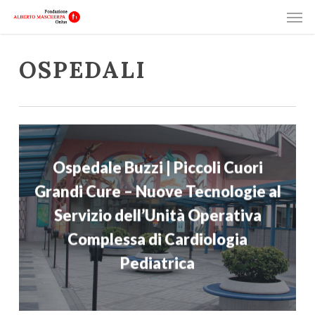
Men
Skip
Menu
to
main
OSPEDALI
content
Ospedale Buzzi | Piccoli Cuori
Grandi Cure – Nuove Tecnologie al
Servizio dell’Unità Operativa
Complessa di Cardiologia
Pediatrica