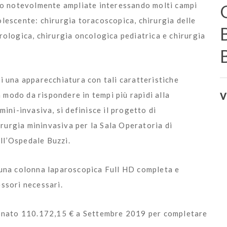
sono notevolmente ampliate interessando molti campi
olescente: chirurgia toracoscopica, chirurgia delle
urologica, chirurgia oncologica pediatrica e chirurgia
di una apparecchiatura con tali caratteristiche
 modo da rispondere in tempi più rapidi alla
V
mini-invasiva, si definisce il progetto di
rurgia mininvasiva per la Sala Operatoria di
ll’Ospedale Buzzi.
i una colonna laparoscopica Full HD completa e
essori necessari.
onato 110.172,15 € a Settembre 2019 per completare