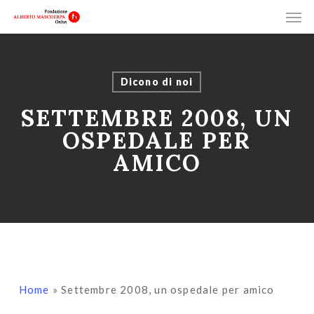
Men
Skip
Menu
to
main
content
Dicono di noi
SETTEMBRE 2008, UN
OSPEDALE PER
AMICO
Home
»
Settembre 2008, un ospedale per amico